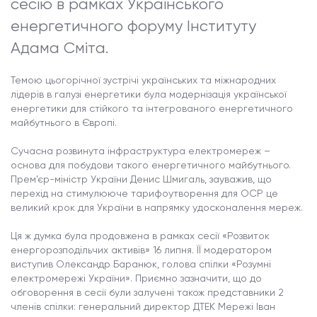
сесію в рамках Українського
енергетичного форуму Інституту
Адама Сміта
.
Темою цьогорічної зустрічі українських та міжнародних
лідерів в галузі енергетики була модернізація української
енергетики для стійкого та інтегрованого енергетичного
майбутнього в Європі.
Сучасна розвинута інфраструктура електромереж –
основа для побудови такого енергетичного майбутнього.
Прем’єр-міністр України Денис Шмигаль, зауважив, що
перехід на стимулююче тарифоутворення для ОСР це
великий крок для України в напрямку удосконалення мереж.
Ця ж думка була продовжена в рамках сесії «Розвиток
енергорозподільчих активів» 16 липня. ЇЇ модератором
виступив Олександр Баранюк, голова спілки «Розумні
електромережі України». Приємно зазначити, що до
обговорення в сесії були залучені також представники 2
членів спілки: генеральний директор ДТЕК Мережі Іван