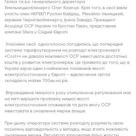
Гелюх та в.о. генерального директора
Хмельницькобленерго Олег Козачук. Крім того, в сесії взяли
участь член НКРЕКП Руслан Кайдаш, Михайло Ільницький,
керівник Чернігівобленерго, Ірина Завада, Президент
Асоціації ОСР України та Крістіан Такач, представник
компанії Sfera у Східній Європі.
Учасники сесії одноголосно погодились, що попередня
система тарифоутворення на розподіл електроенергії
«Cost+» не давала можливості ОСР інвестувати достатньо
коштів у розвиток електромереж. Це призвело до того, що в
Україні зараз один з найнижчих показників якості
електропостачання у Європі – відключення світла
складають майже 700хв на рік.
Впроваджене минулого року стимулююче регулювання має
на меті вирішити проблему низької якості
електропостачання споживачів та дати змогу ОСР
інвестувати в оновлення мереж більше.
При цьому оператори системи розподілу розуміють свою
посилену відповідальність у випадку, якщо згаять можливість
оновлення мереж. Регулятор запровадив більш жорсткі