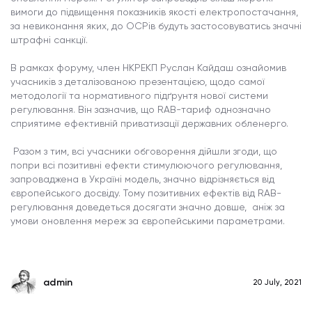
вимоги до підвищення показників якості електропостачання,
за невиконання яких, до ОСРів будуть застосовуватись значні
штрафні санкції.
В рамках форуму, член НКРЕКП Руслан Кайдаш ознайомив
учасників з деталізованою презентацією, щодо самої
методології та нормативного підґрунтя нової системи
регулювання. Він зазначив, що RAB-тариф однозначно
сприятиме ефективній приватизації державних обленерго.
Разом з тим, всі учасники обговорення дійшли згоди, що
попри всі позитивні ефекти стимулюючого регулювання,
запроваджена в Україні модель, значно відрізняється від
європейського досвіду. Тому позитивних ефектів від RAB-
регулювання доведеться досягати значно довше, аніж за
умови оновлення мереж за європейськими параметрами.
admin
20 July, 2021